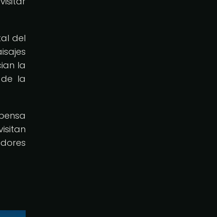
isitar
al del
sajes
ian la
 de la
mpensa
isitan
adores