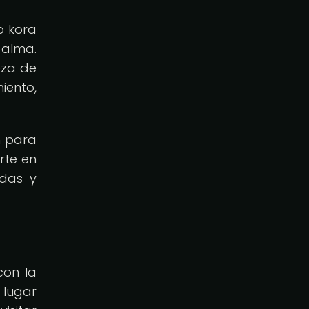
o kora
 alma.
eza de
iento,
n para
rte en
ndas y
con la
 lugar