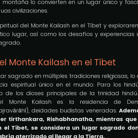
a montaña lo convierten en un lugar único y fasc
uas civilizaciones.
iritual del Monte Kailash en el Tíbet y explorare
co lugar, así como los desafíos y experiencias 
sagrado.
el Monte Kailash en el Tíbet
r sagrado en múltiples tradiciones religiosas, lo 
a espiritual único en el mundo. Para los hindú
e los dioses principales de la trinidad hindú.
el Monte Kailash es la residencia de De
ravārāhī), deidades budistas veneradas.
Ademá
imer tirthankara, Rishabhanatha, mientras que
n el Tíbet, se considera un lugar sagrado do
ía aterrizado al llegar a la Tierra.