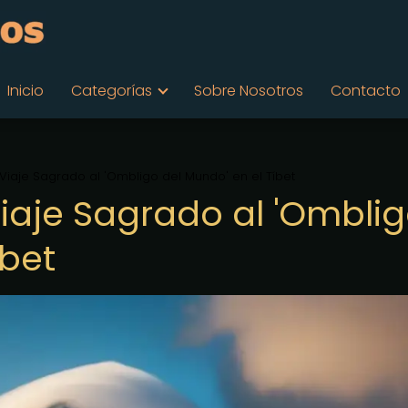
Inicio
Categorías
Sobre Nosotros
Contacto
: Viaje Sagrado al 'Ombligo del Mundo' en el Tíbet
Viaje Sagrado al 'Ombli
íbet