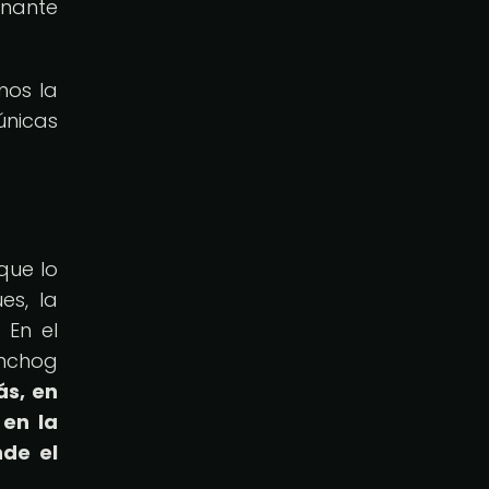
inante
mos la
únicas
que lo
es, la
 En el
mchog
s, en
 en la
nde el