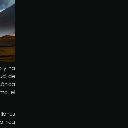
o y ha
tud de
cónica
smo, el
llones
a rica