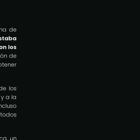
oma de
estaba
on los
ión de
btener
de los
y a la
ncluso
étodos
ca, un