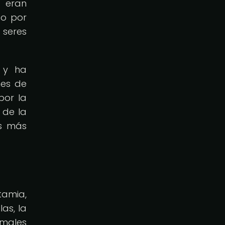
s eran
 o por
 seres
, y ha
nes de
por la
 de la
as más
tamia,
as, la
imales