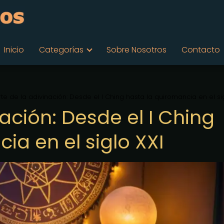
Inicio
Categorías
Sobre Nosotros
Contacto
rte de la adivinación: Desde el I Ching hasta la quiromancia en el si
nación: Desde el I Ching
ia en el siglo XXI