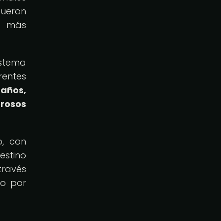
fueron
s más
istema
entes
 años,
rosos
, con
estino
través
bo por