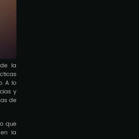
 de la
cticas
. A lo
cias y
cas de
no que
en la