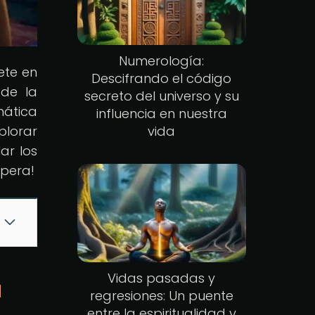
Numerología:
ete en
Descifrando el código
 de la
secreto del universo y su
mática
influencia en nuestra
plorar
vida
ar los
spera!
Vidas pasadas y
a
regresiones: Un puente
entre la espiritualidad y