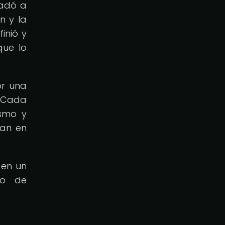
ladó a
n y la
inió y
que lo
or una
. Cada
smo y
pan en
 en un
do de