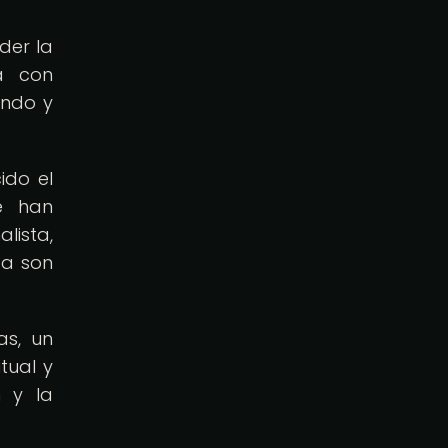
der la
a con
undo y
ido el
ue han
lista,
za son
as, un
tual y
n y la