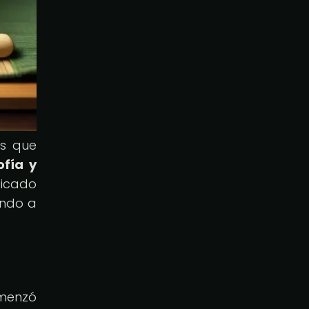
ás que
ofía y
ticado
endo a
omenzó