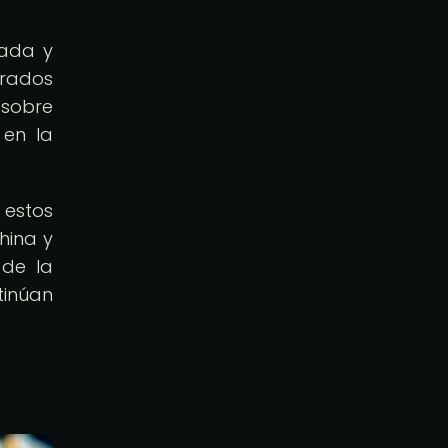
cada y
grados
 sobre
 en la
 estos
china y
 de la
tinúan