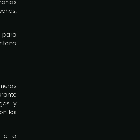
monias
echas,
l para
entana
imeras
urante
ugas y
on los
r a la