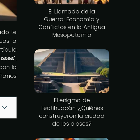
El Llamado de la
Guerra: Economía y
Conflictos en la Antigua
ado te
Mesopotamia
guas a
tículo
oses
",
con lo
áñanos
El enigma de
Teotihuacán: ¿Quiénes
construyeron la ciudad
de los dioses?