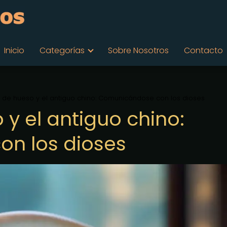
Inicio
Categorías
Sobre Nosotros
Contacto
 de hueso y el antiguo chino: Comunicándose con los dioses
y el antiguo chino:
n los dioses