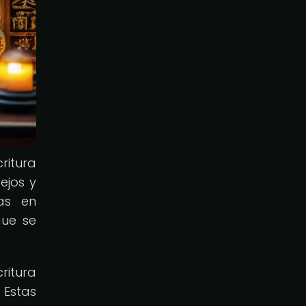
ritura
ejos y
das en
que se
ritura
 Estas