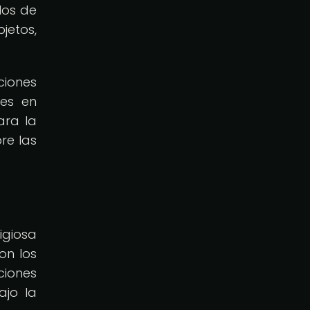
los de
jetos,
ciones
nes en
ara la
re las
igiosa
on los
ciones
ajo la