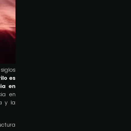
siglos
ilo es
cia en
cia en
a y la
uctura