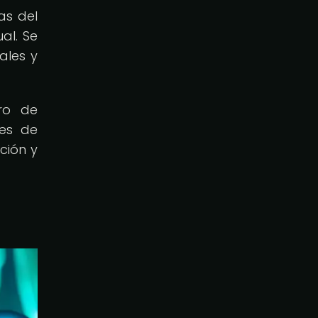
as del
al. Se
ales y
ro de
les de
ción y