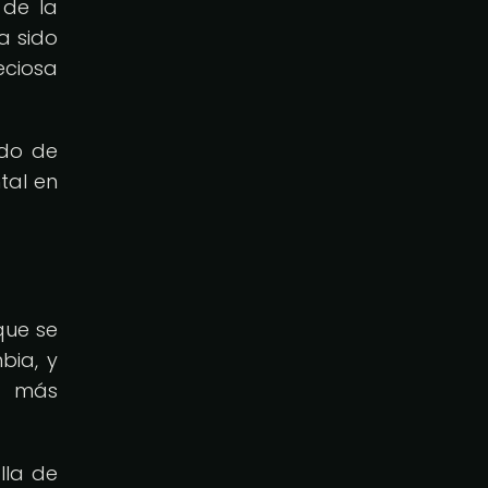
 de la
a sido
eciosa
ndo de
tal en
 que se
bia, y
s más
lla de