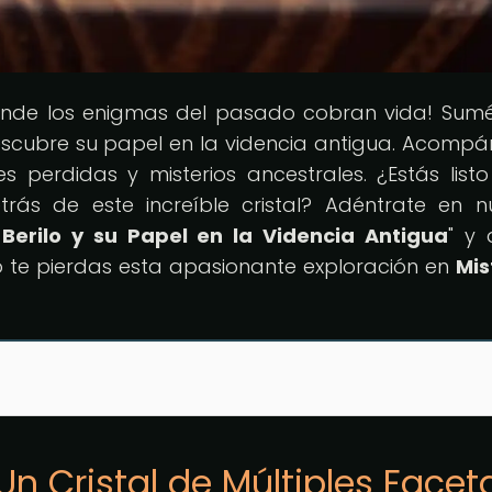
onde los enigmas del pasado cobran vida! Sum
y descubre su papel en la videncia antigua. Acomp
nes perdidas y misterios ancestrales. ¿Estás list
trás de este increíble cristal? Adéntrate en n
 Berilo y su Papel en la Videncia Antigua
" y 
o te pierdas esta apasionante exploración en
Mis
 Un Cristal de Múltiples Facet