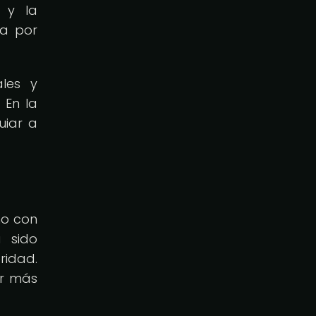
a y la
da por
ales y
 En la
uiar a
no con
a sido
ridad.
er más