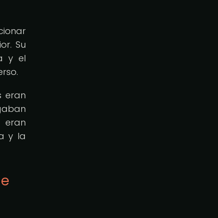
cionar
or. Su
a y el
erso.
s eran
rgaban
 eran
a y la
de