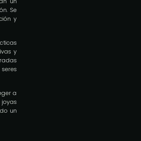
ban un
ón. Se
ción y
cticas
ivas y
eradas
 seres
eger a
 joyas
ndo un