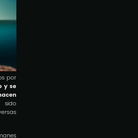
os por
o y se
hacen
 sido
versas
smanes