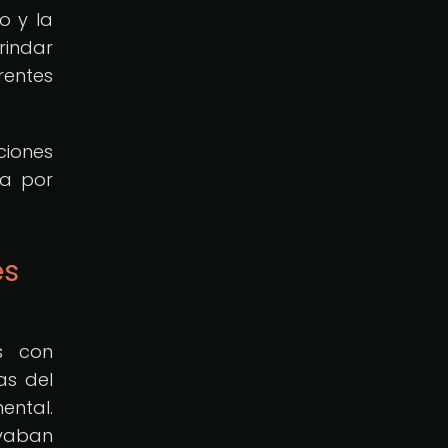
o y la
indar
rentes
ciones
ia por
es
as con
as del
ental.
evaban