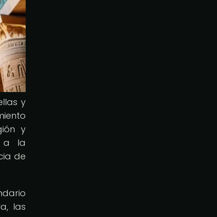
llas y
miento
gión y
 a la
cia de
ndario
a, las