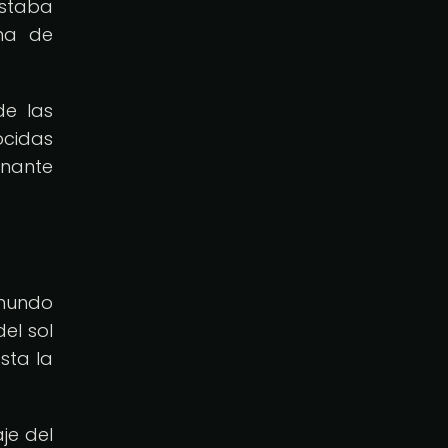
estaba
oma de
de las
ocidas
inante
 mundo
el sol
sta la
je del