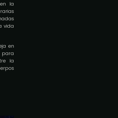
en la
rarias
inadas
la vida
eja en
s para
tre la
uerpos