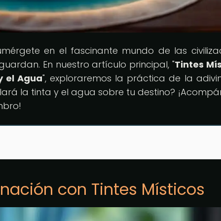
umérgete en el fascinante mundo de las civiliza
uardan. En nuestro artículo principal, "
Tintes Mís
y el Agua
", exploraremos la práctica de la adivi
velará la tinta y el agua sobre tu destino? ¡Acomp
mbro!
inación con Tintes Místicos