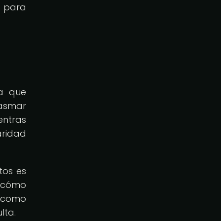
s para
ya que
lasmar
entras
aridad
tos es
r cómo
s como
lta.