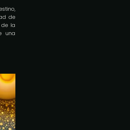
stino,
dad de
 de la
de una