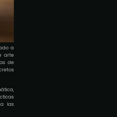
rado a
e arte
nas de
cretos
tica,
cticas
 a las