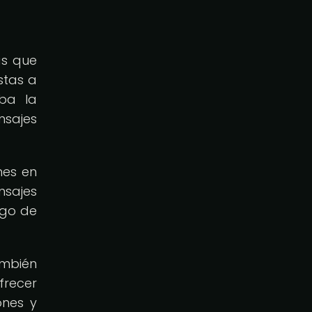
as que
stas a
aba la
nsajes
nes en
nsajes
argo de
ambién
frecer
ones y