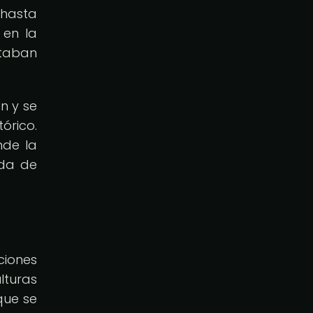
 hasta
 en la
staban
n y se
órico.
nde la
eda de
ciones
lturas
que se