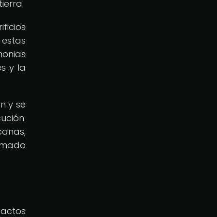
ierra.
ficios
 estas
monias
s y la
n y se
ución.
canas,
ramado
 actos