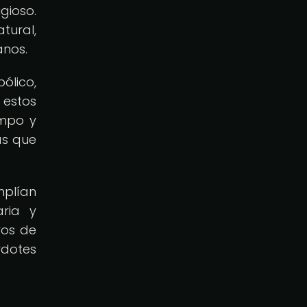
gioso.
tural,
anos.
ólico,
 estos
empo y
as que
mplían
aria y
ros de
rdotes