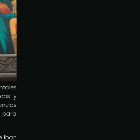
ntales
ecos y
encias
l para
e iban