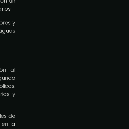
ron un
rios.
ores y
tiguas
ión al
egundo
licas.
rias y
les de
 en la