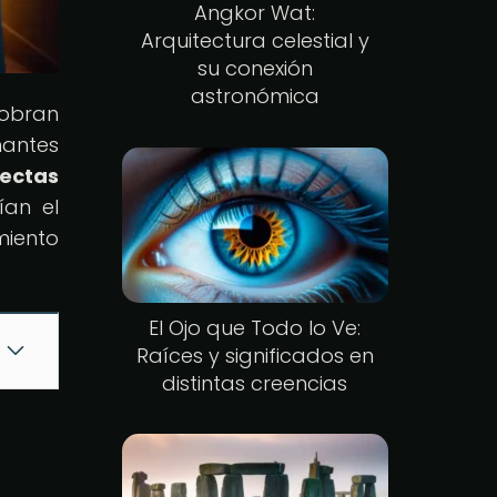
Angkor Wat:
Arquitectura celestial y
su conexión
astronómica
cobran
nantes
Sectas
ían el
miento
El Ojo que Todo lo Ve:
Raíces y significados en
distintas creencias