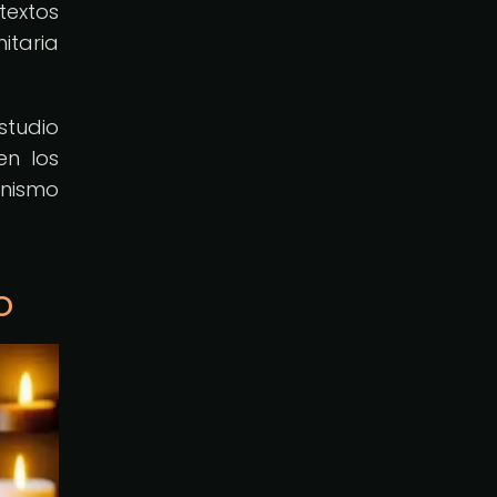
textos
itaria
studio
en los
anismo
o