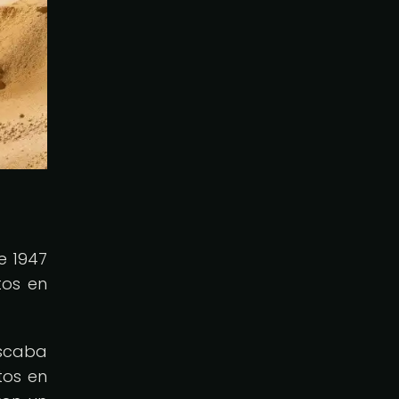
e 1947
tos en
uscaba
tos en