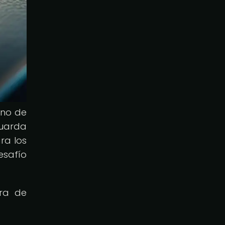
eno de
guarda
ra los
esafío
era de