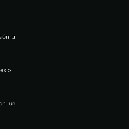
sión a
des o
 en un