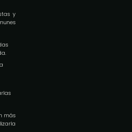
stas y
omunes
das
da.
da
arlas
ón más
izarla