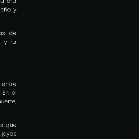
za era
seño y
cas de
d y la
 entre
 En el
uerte,
as que
 joyas