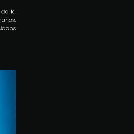
 de la
manos,
ciados