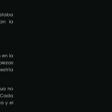
staba
ban la
 en la
piezas
estría
gua no
. Cada
a y el