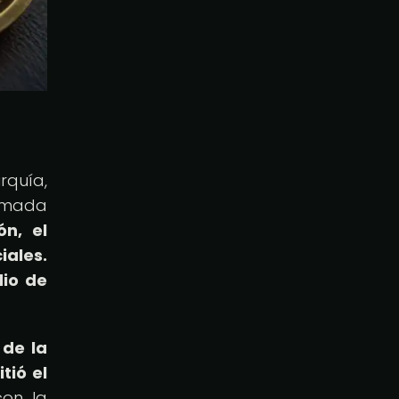
rquía,
lamada
ón, el
iales.
dio de
 de la
tió el
on la