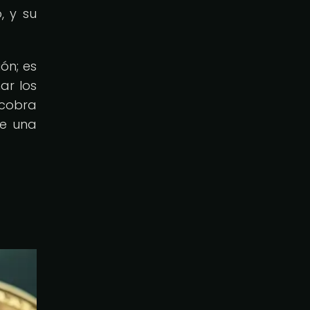
, y su
ón; es
ar los
 cobra
de una