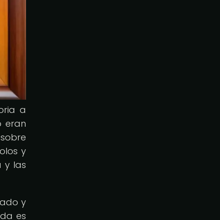
oria a
o eran
 sobre
olos y
 y las
sado y
eda es