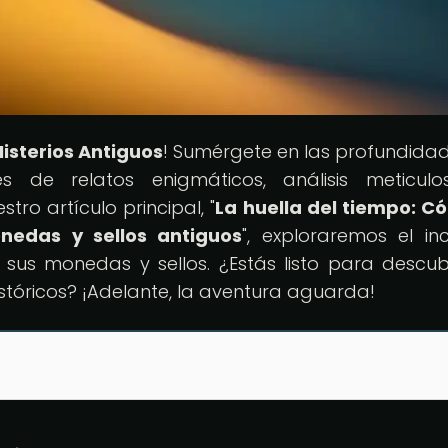
isterios Antiguos
! Sumérgete en las profundida
és de relatos enigmáticos, análisis meticul
tro artículo principal, "
La huella del tiempo: C
nedas y sellos antiguos
", exploraremos el inc
us monedas y sellos. ¿Estás listo para descubr
stóricos? ¡Adelante, la aventura aguarda!