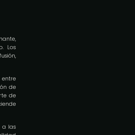
nante,
o. Los
usión,
 entre
ión de
rte de
ciende
 a las