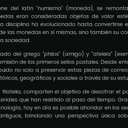
ene del latín "numisma" (moneda), se remont
edas eran consideradas objetos de valor esté
esta disciplina ha evolucionado hasta convertirse 
 de las monedas en sí mismas, sino también su co
 la sociedad.
ivado del griego "philos" (amigo) y "ateleia" (exe
 emisión de los primeros sellos postales. Desde ent
ibuido no solo a preservar estas piezas de correos
óricos, geográficos y sociales a través de su estu
 filatelia, comparten el objetivo de descifrar el 
iales que han resistido al paso del tiempo. Gra
ecnología, hoy en día es posible ahondar en los se
ntiguos, brindando una perspectiva única sob