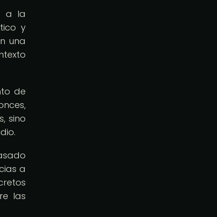
a a la
tico y
en una
ntexto
nto de
onces,
, sino
dio.
pasado
cias a
cretos
re las