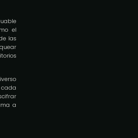
luable
omo el
de las
nquear
torios
iverso
, cada
cifrar
orma a