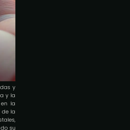
edas y
a y la
 en la
o de la
tales,
ado su