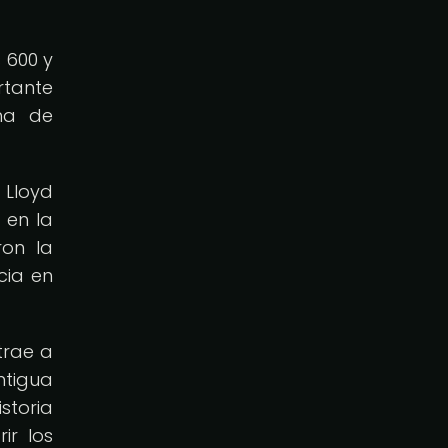
 600 y
rtante
ema de
 Lloyd
 en la
ron la
cia en
trae a
ntigua
storia
ir los