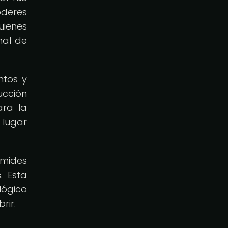
deres
uienes
mal de
ntos y
ucción
ara la
 lugar
ámides
. Esta
lógico
rir.