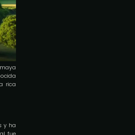
d maya
nocida
a rica
s y ha
al fue