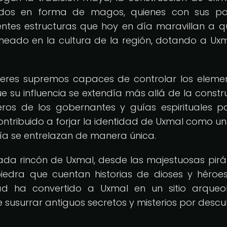
nados en forma de magos, quienes con sus po
ntes estructuras que hoy en día maravillan a q
meado en la cultura de la región, dotando a Ux
 seres supremos capaces de controlar los eleme
e su influencia se extendía más allá de la constr
eros de los gobernantes y guías espirituales p
tribuido a forjar la identidad de Uxmal como un
sía se entrelazan de manera única.
ada rincón de Uxmal, desde las majestuosas pir
iedra que cuentan historias de dioses y héroes
dad ha convertido a Uxmal en un sitio arqueo
susurrar antiguos secretos y misterios por descub