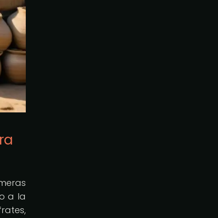
ra
imeras
o a la
rates,