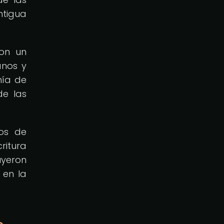
ntigua
con un
anos y
mía de
de las
os de
ritura
yeron
 en la