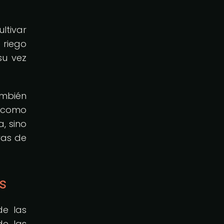
ltivar
 riego
su vez
ambién
, como
, sino
ras de
s
de las
de las