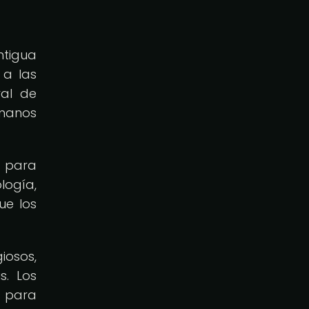
ntigua
 a las
ral de
umanos
a para
logía,
ue los
iosos,
s. Los
s para