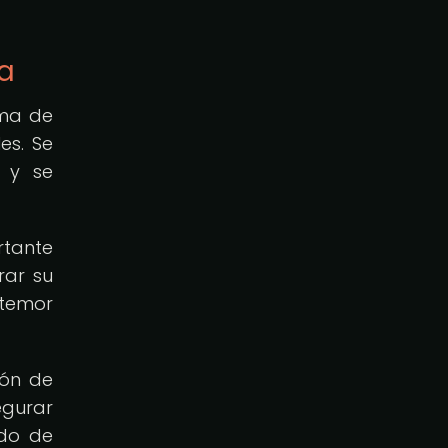
ca
ema de
es. Se
o y se
rtante
rar su
 temor
ión de
egurar
ado de