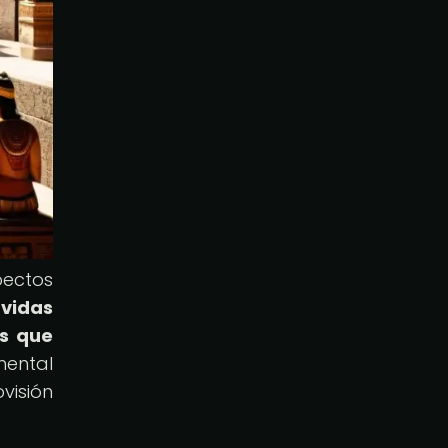
spectos
 vidas
os que
mental
visión