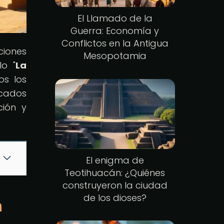
El Llamado de la
Guerra: Economía y
Conflictos en la Antigua
ciones
Mesopotamia
lo "
La
os los
icados
ción y
El enigma de
Teotihuacán: ¿Quiénes
construyeron la ciudad
de los dioses?
n