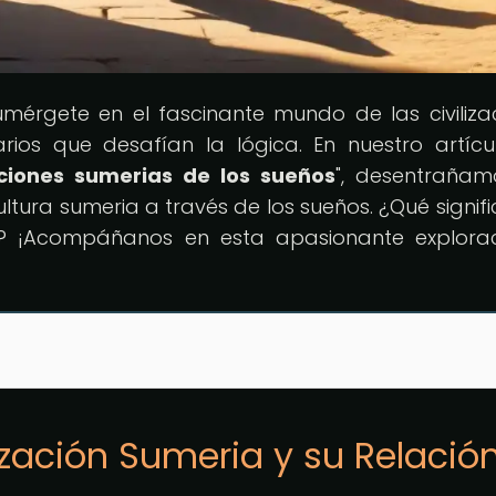
umérgete en el fascinante mundo de las civiliza
rios que desafían la lógica. En nuestro artícu
aciones sumerias de los sueños
", desentrañam
ltura sumeria a través de los sueños. ¿Qué signif
s? ¡Acompáñanos en esta apasionante explora
lización Sumeria y su Relació