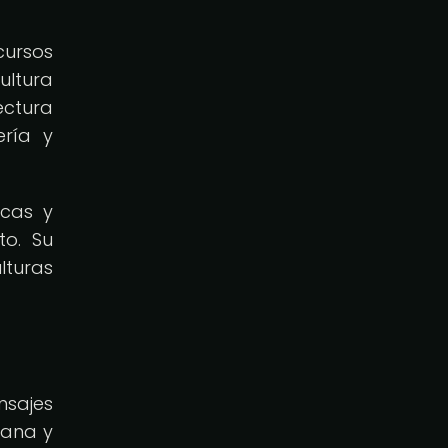
cursos
ultura
ctura
ería y
icas y
to. Su
lturas
nsajes
iana y