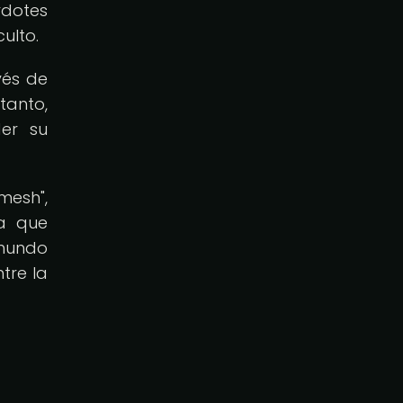
rdotes
ulto.
vés de
tanto,
er su
mesh",
ia que
 mundo
tre la