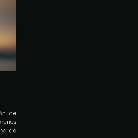
ión de
merios
ema de