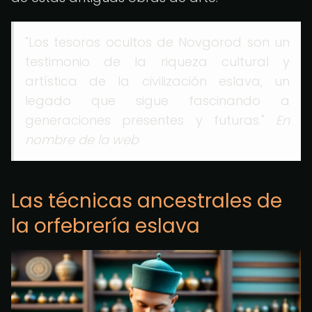
"Los tesoros ocultos de Novgorod son un
testimonio de la riqueza cultural y
artística de la civilización eslava, un
legado que sigue fascinando a
generaciones presentes y futuras."
En
nombre de la web
Las técnicas ancestrales de
la orfebrería eslava