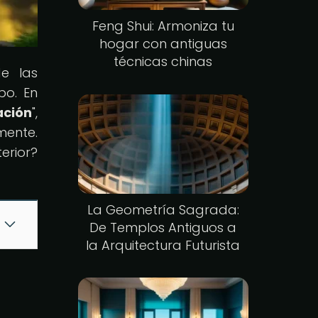
Feng Shui: Armoniza tu
hogar con antiguas
técnicas chinas
de las
po. En
ación
",
mente.
erior?
La Geometría Sagrada:
De Templos Antiguos a
la Arquitectura Futurista