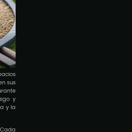
pacios
en sus
urante
usgo y
a y la
. Cada