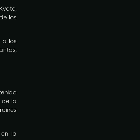
Kyoto,
de los
 a los
antas,
tenido
 de la
rdines
 en la