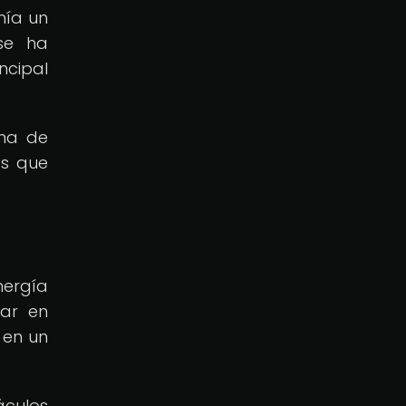
nía un
 se ha
ncipal
rma de
os que
nergía
tar en
 en un
áculos