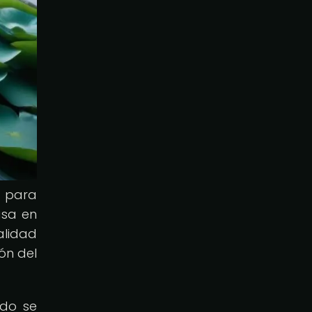
s para
asa en
alidad
ón del
ndo se