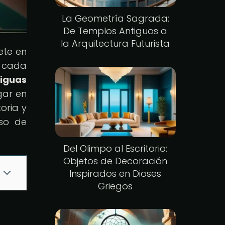
La Geometría Sagrada:
De Templos Antiguos a
la Arquitectura Futurista
ete en
e cada
tiguas
gar en
toria y
so de
Del Olimpo al Escritorio:
Objetos de Decoración
Inspirados en Dioses
Griegos