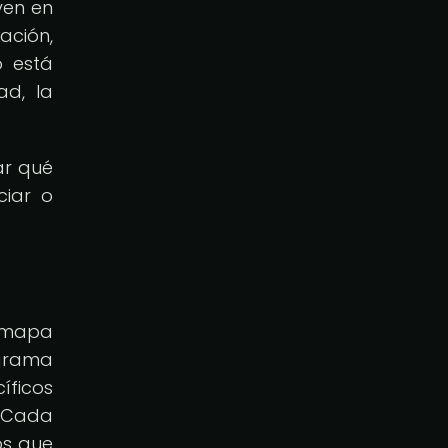
yen en
ación,
o está
ad, la
ar qué
ciar o
n mapa
agrama
íficos
. Cada
os que