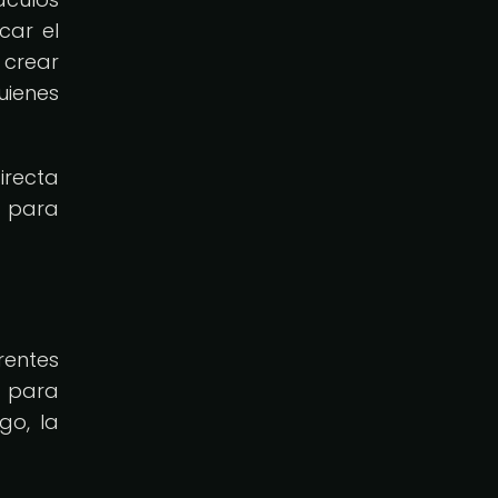
car el
 crear
uienes
irecta
e para
rentes
o para
go, la