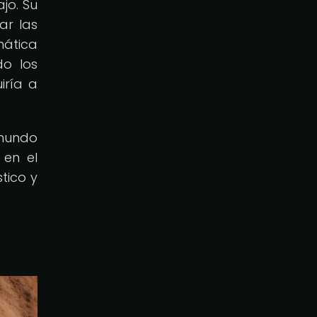
jo. Su
ar las
mática
do los
iría a
 mundo
 en el
tico y