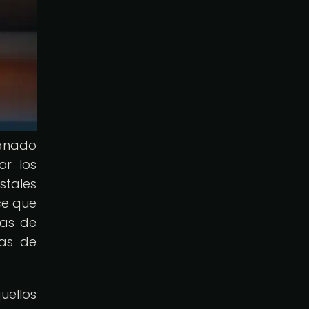
ganado
or los
stales
ce que
ras de
nas de
uellos