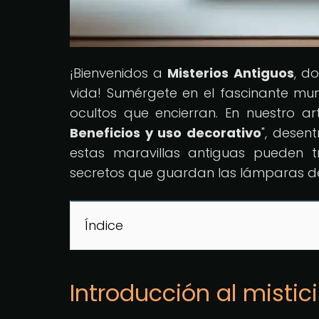
¡Bienvenidos a
Misterios Antiguos
, d
vida! Sumérgete en el fascinante mu
ocultos que encierran. En nuestro art
Beneficios y uso decorativo
", desen
estas maravillas antiguas pueden t
secretos que guardan las lámparas de
Índice
Introducción al misti