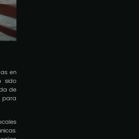
das en
 sido
ída de
s para
ocales
nicas.