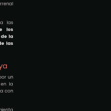
rrenal
a las
e los
 de la
de las
ya
por un
en la
ía con
mienta