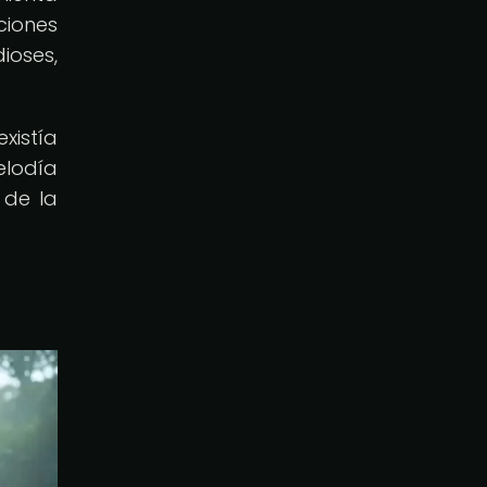
ciones
ioses,
xistía
elodía
 de la