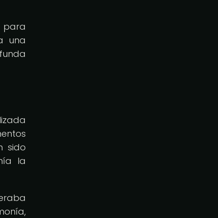
a para
a una
ofunda
lizada
mentos
n sido
nía la
deraba
monía,