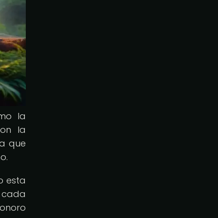
omo la
con la
ua que
o.
o esta
, cada
sonoro