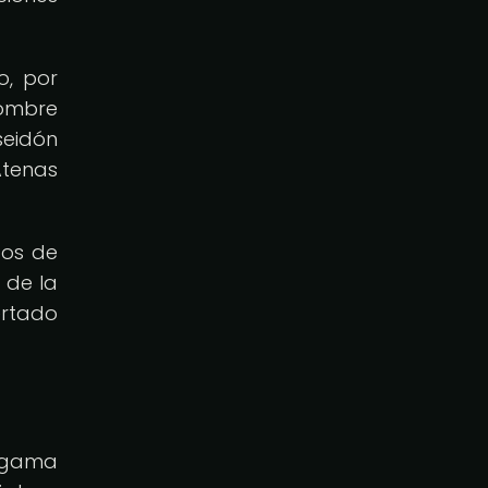
o, por
hombre
seidón
Atenas
cos de
 de la
ertado
algama