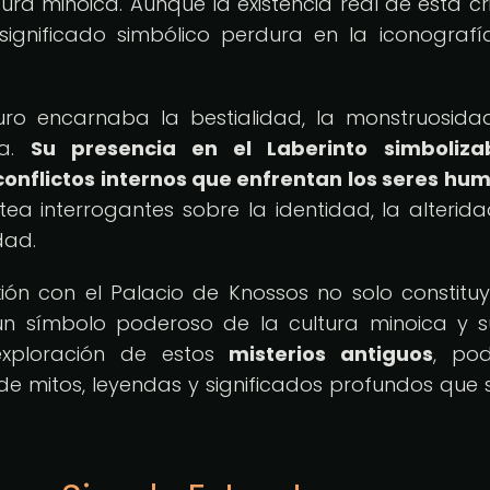
tura minoica. Aunque la existencia real de esta cr
significado simbólico perdura en la iconografí
auro encarnaba la bestialidad, la monstruosida
na.
Su presencia en el Laberinto simboliza
conflictos internos que enfrentan los seres hu
ea interrogantes sobre la identidad, la alterida
dad.
xión con el Palacio de Knossos no solo constitu
un símbolo poderoso de la cultura minoica y s
 exploración de estos
misterios antiguos
, po
e mitos, leyendas y significados profundos que 