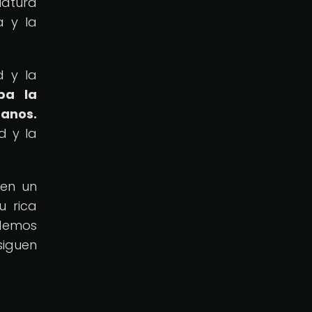
iatura
a y la
d y la
ba la
manos.
d y la
yen un
u rica
demos
siguen