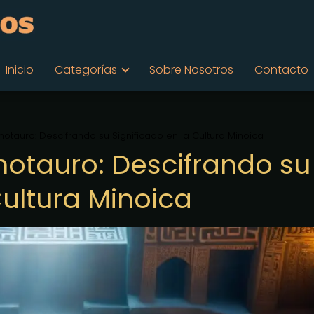
Inicio
Categorías
Sobre Nosotros
Contacto
inotauro: Descifrando su Significado en la Cultura Minoica
inotauro: Descifrando su
Cultura Minoica