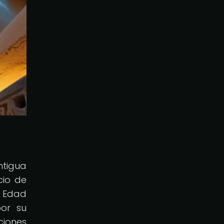
ntigua
cio de
a Edad
por su
ciones