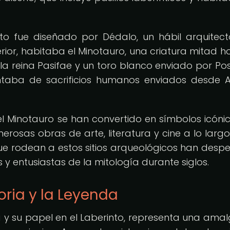
nto fue diseñado por Dédalo, un hábil arquitect
terior, habitaba el Minotauro, una criatura mitad 
 la reina Pasifae y un toro blanco enviado por Po
entaba de sacrificios humanos enviados desde 
del Minotauro se han convertido en símbolos icóni
erosas obras de arte, literatura y cine a lo largo
 que rodean a estos sitios arqueológicos han desp
s y entusiastas de la mitología durante siglos.
toria y la Leyenda
da y su papel en el Laberinto, representa una am