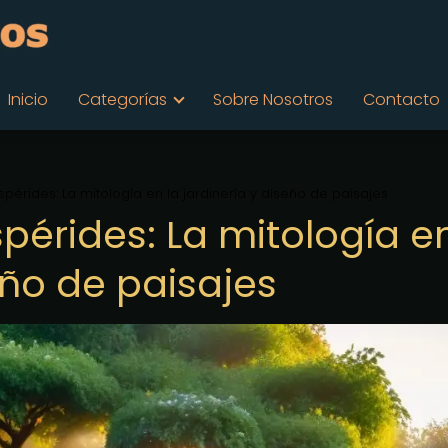
Inicio
Categorías
Sobre Nosotros
Contacto
espérides: La mitología en la jardinería y diseño de paisajes
spérides: La mitología e
seño de paisajes