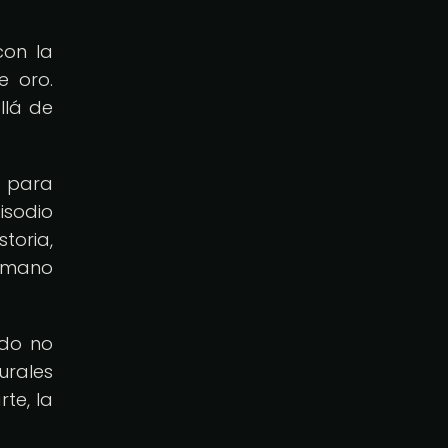
a
con la
e oro.
llá de
s para
isodio
toria,
humano
ndo no
urales
te, la