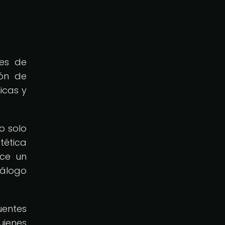
tes de
ión de
icas y
o solo
tética
ece un
iálogo
uentes
uienes