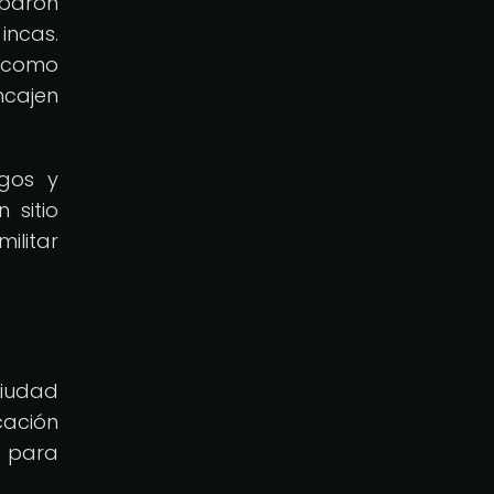
iparon
incas.
a como
ncajen
ogos y
 sitio
ilitar
ciudad
cación
d para