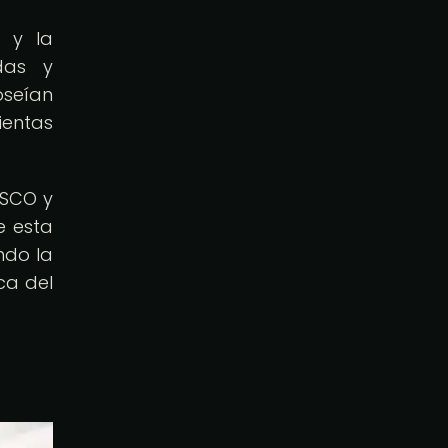
 y la
adas y
oseían
ientas
ESCO y
e esta
ndo la
ca del