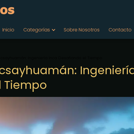
Inicio
Categorías
Sobre Nosotros
Contacto
acsayhuamán: Ingeniería Inca Desafiando el Tiempo
acsayhuamán: Ingenierí
l Tiempo