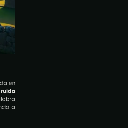
ada en
truida
labra
ncia a