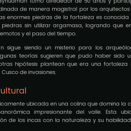
sayhuamán tomó alrededor de 50 años y partic
dinada de manera magistral por los arquitectos 
las enormes piedras de la fortaleza es conocid
as piedras sin utilizar argamasa, logrando que e
rremotos y el paso del tiempo.
 sigue siendo un misterio para los arqueól
Algunas teorías sugieren que pudo haber sido un
otras hipótesis plantean que era una fortaleza m
 Cusco de invasiones.
ultural
icamente ubicada en una colina que domina la 
anorámica impresionante del valle. Esta ubi
xión de los incas con la naturaleza y su habilida
.