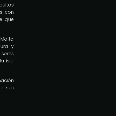
cultas
os con
ee que
 Malta
tura y
 seres
a isla
nación
de sus