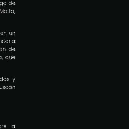
rgo de
Malta,
 en un
storia
tan de
a, que
ndas y
buscan
bre la