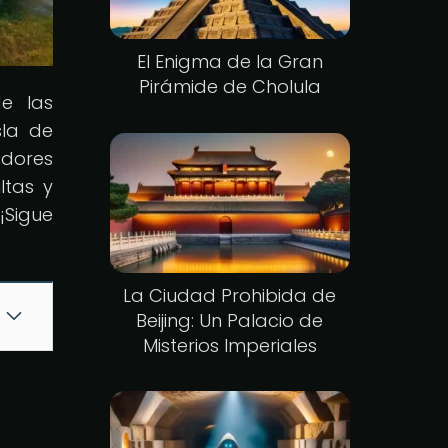
El Enigma de la Gran
Pirámide de Cholula
de las
sla de
adores
ltas y
¡Sigue
La Ciudad Prohibida de
Beijing: Un Palacio de
Misterios Imperiales