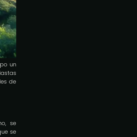
mpo un
iastas
les de
no, se
que se