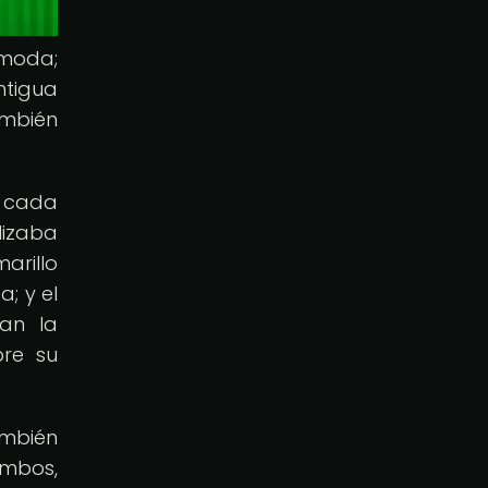
 moda;
ntigua
ambién
e cada
lizaba
marillo
; y el
an la
bre su
ambién
ombos,