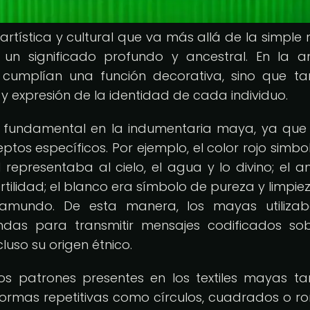
rtística y cultural que va más allá de la simple
 un significado profundo y ancestral. En la a
lo cumplían una función decorativa, sino que t
expresión de la identidad de cada individuo.
 fundamental en la indumentaria maya, ya qu
os específicos. Por ejemplo, el color rojo simbo
ul representaba al cielo, el agua y lo divino; el a
tilidad; el blanco era símbolo de pureza y limpieza
ramundo. De esta manera, los mayas utilizab
das para transmitir mensajes codificados so
cluso su origen étnico.
os patrones presentes en los textiles mayas t
s formas repetitivas como círculos, cuadrados o r