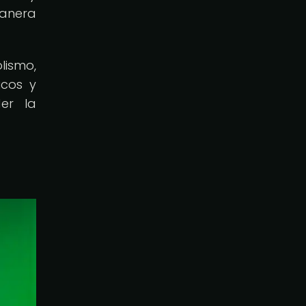
manera
lismo,
icos y
er la