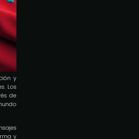
ción y
s. Los
vés de
 mundo
nsajes
orma y