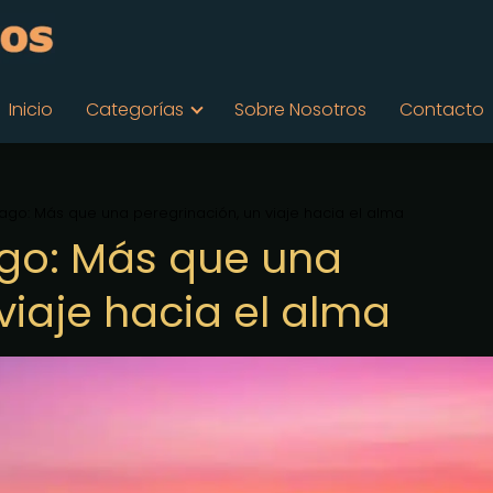
Inicio
Categorías
Sobre Nosotros
Contacto
go: Más que una peregrinación, un viaje hacia el alma
go: Más que una
viaje hacia el alma