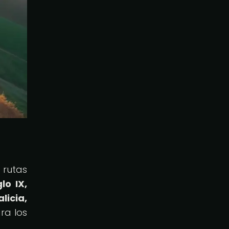
 rutas
lo IX,
licia,
ra los