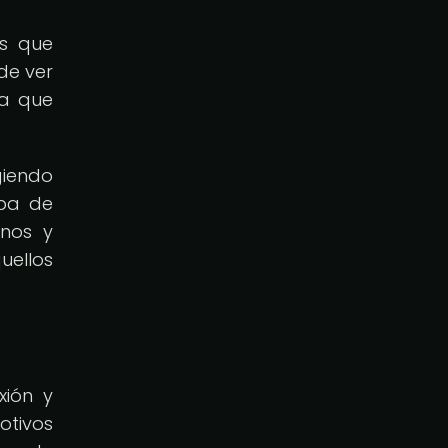
os que
de ver
ra que
giendo
mba de
inos y
uellos
xión y
otivos