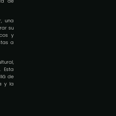
sca de
r, una
rar su
icos y
stas a
tural,
. Esta
llá de
a y la