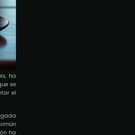
ia, ha
que se
tar el
legada
 común
ión ha