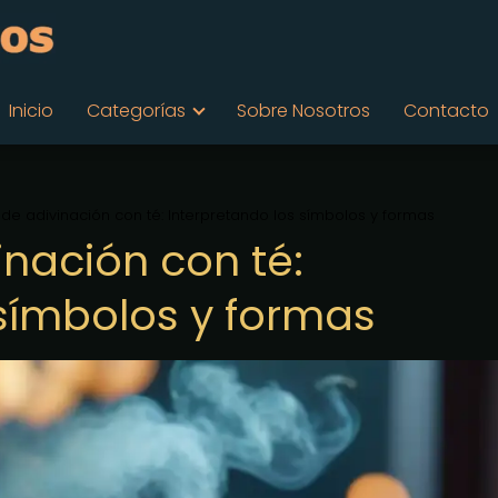
Inicio
Categorías
Sobre Nosotros
Contacto
de adivinación con té: Interpretando los símbolos y formas
inación con té:
 símbolos y formas