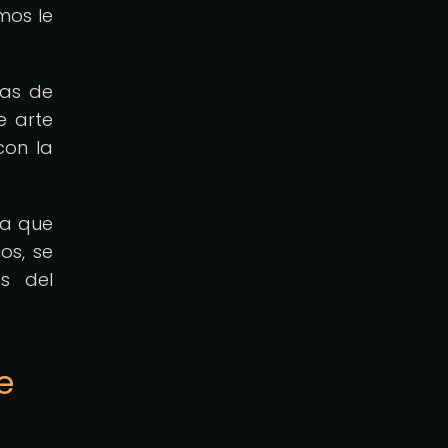
mos le
ias de
e arte
con la
va que
os, se
s del
e