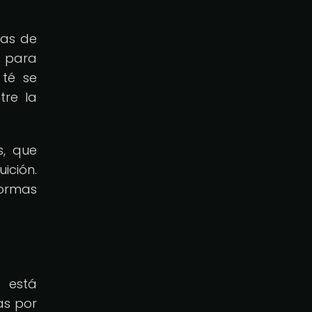
ras de
s para
 té se
tre la
s, que
ición.
formas
o está
as por