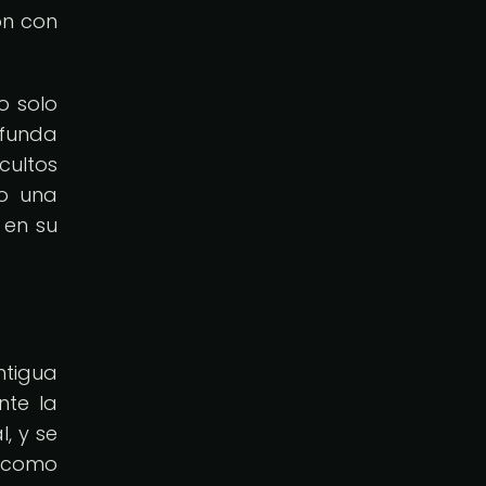
ón con
o solo
ofunda
cultos
do una
 en su
ntigua
nte la
l, y se
s como