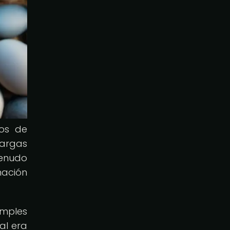
dos de
largas
menudo
nación
imples
al era