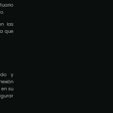
tuario
o.
en las
ia que
undo y
nexión
 en su
egurar