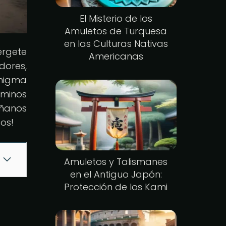
El Misterio de los
Amuletos de Turquesa
en las Culturas Nativas
érgete
Americanas
dores,
enigma
aminos
áñanos
pos!
Amuletos y Talismanes
en el Antiguo Japón:
Protección de los Kami