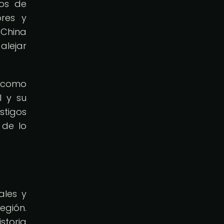
dos de
ores y
 China
alejar
 como
l y su
stigos
 de lo
ales y
egión.
storia