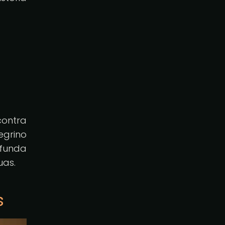
ontra
egrino
ofunda
uas.
s