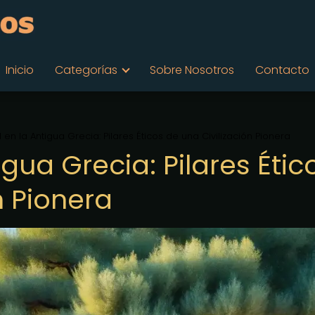
Inicio
Categorías
Sobre Nosotros
Contacto
d en la Antigua Grecia: Pilares Éticos de una Civilización Pionera
igua Grecia: Pilares Étic
n Pionera