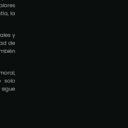
alores
ía, la
ales y
dad de
ambién
 moral,
o solo
 sigue