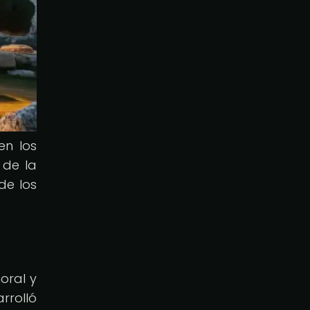
en los
 de la
de los
oral y
rrolló