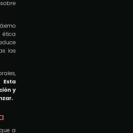
 sobre
máximo
 ética
raduce
as las
rales,
n.
Esta
ción y
nzar.
ga
 que a