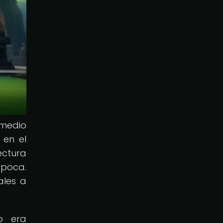
 medio
 en el
ectura
época.
ales a
lo era