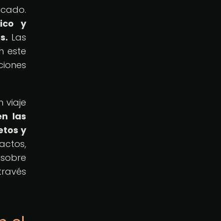
icado.
ico y
s.
Las
n este
ciones
 viaje
en las
etos y
actos,
 sobre
través