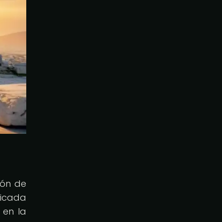
o
ión de
dicada
 en la